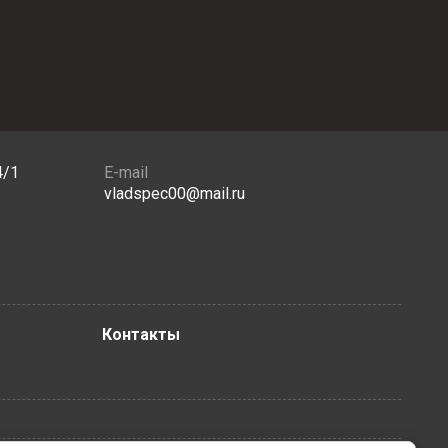
4/1
E-mail
vladspec00@mail.ru
Контакты