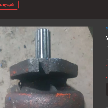
дыдущий
S