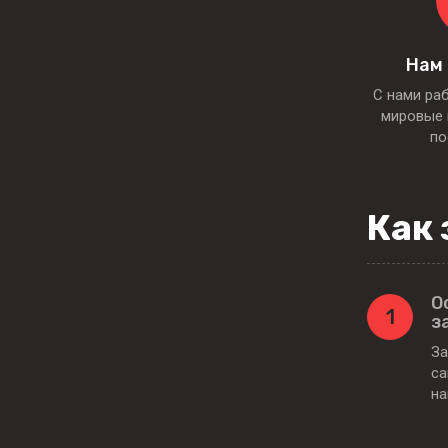
Нам
С нами ра
мировые 
по
Как 
О
1
з
За
са
н