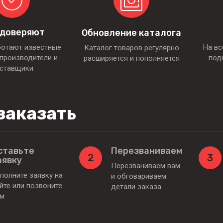
 доверяют
Обновление каталога
ботают известные
На вс
Каталог товаров регулярно
производители и
под
расширяется и пополняется
ставщики
заказать
ставьте
Перезваниваем
2
3
аявку
Перезваниваем вам
полните заявку на
и обговариваем
йте или позвоните
детали заказа
ам