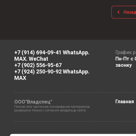
Наза
+7 (914) 694-09-41 WhatsApp.
График 
MAX. WeChat
Пн-Пт с 
+7 (902) 556-95-67
звонку
+7 (924) 250-90-92 WhatsApp.
MAX
Главная
ООО"Владспец"
Полное или частичное копирование материалов
разрешено только с согласия владельца сайта