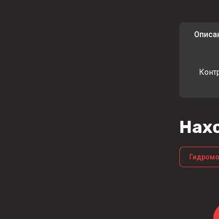
Описа
Конт
Нахо
Гидром