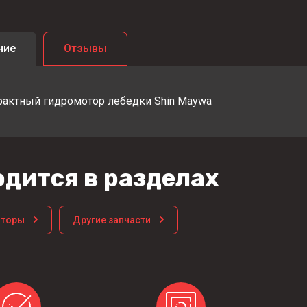
ние
Отзывы
рактный гидромотор лебедки Shin Maywa
дится в разделах
оторы
Другие запчасти